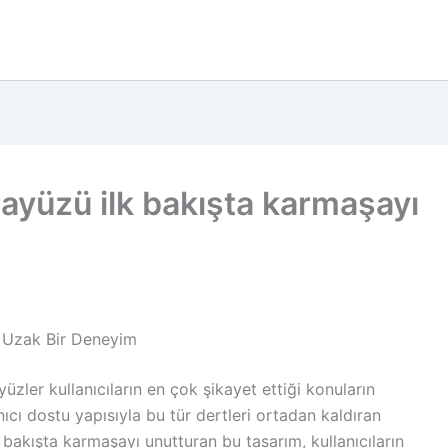
rayüzü ilk bakışta karmaşayı
n Uzak Bir Deneyim
zler kullanıcıların en çok şikayet ettiği konuların
nıcı dostu yapısıyla bu tür dertleri ortadan kaldıran
lk bakışta karmaşayı unutturan bu tasarım, kullanıcıların