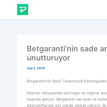
Skip
to
content
Betgaranti’nin sade a
unutturuyor
July 2, 2026
Betgaranti’nin Basit Tasarımıyla Karmaşada
İnternet dünyasında karmaşık ve dağınık arayü
başında geliyor. Betgaranti ise sade ve kulla
alternatiflerden biri olarak dikkat çekiyor. İ