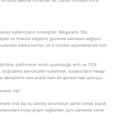
 sorumlu şekilde oynamak her zaman öncelikli kural
man kullanıcıların önceliğidir. Betgaranti, SSL
işisel ve finansal bilgilerin güvende kalmasını sağlıyor.
llanılan banka kartları ve e-cüzdan seçenekleriyle hızlı
 birlikte, platformun mobil uyumluluğu arttı ve 7/24
 doğrulama teknolojileri kullanmak, kullanıcıların hesap
his deneyimini hem pratik hem de güvenli hale getiriyor.
manın Yeri
ecanlı olsa da, bu alanda sorumluluk sahibi olmak büyük
ullanıcılara kolay erişim sağlarken, aynı zamanda kendi