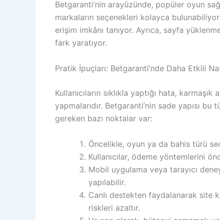
Betgaranti’nin arayüzünde, popüler oyun sağl
markaların seçenekleri kolayca bulunabiliyor. B
erişim imkânı tanıyor. Ayrıca, sayfa yüklenme
fark yaratıyor.
Pratik İpuçları: Betgaranti’nde Daha Etkili Na
Kullanıcıların sıklıkla yaptığı hata, karmaşı
yapmalarıdır. Betgaranti’nin sade yapısı bu t
gereken bazı noktalar var:
Öncelikle, oyun ya da bahis türü s
Kullanıcılar, ödeme yöntemlerini ön
Mobil uygulama veya tarayıcı deney
yapılabilir.
Canlı destekten faydalanarak site k
riskleri azaltır.