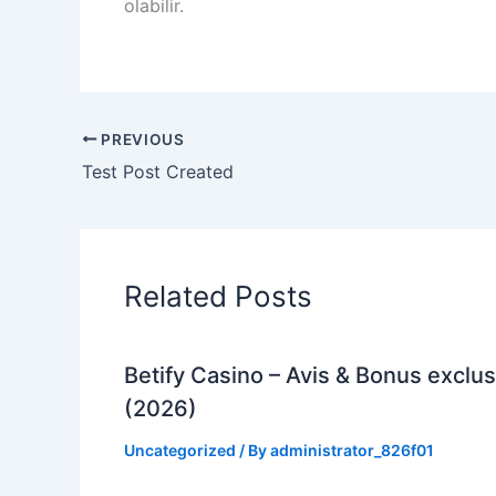
olabilir.
PREVIOUS
Test Post Created
Related Posts
Betify Casino – Avis & Bonus exclus
(2026)
Uncategorized
/ By
administrator_826f01